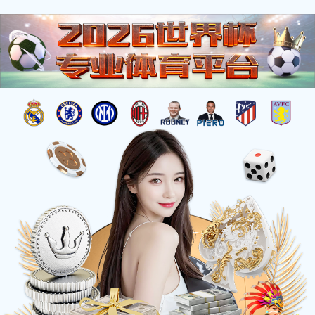
注册入口
隐私政策
一、引言
拼搏官网入口平台为用户提供便捷、实时的体育赛事内容，在保
障服务体验的同时，我们高度重视个人隐私保护。
二、信息收集范围
我们可能收集以下信息：
注册信息：如手机号、昵称、头像等基础资料